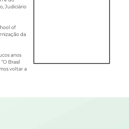
, Judiciário
hool of
ernização da
ucos anos
“O Brasil
mos voltar a