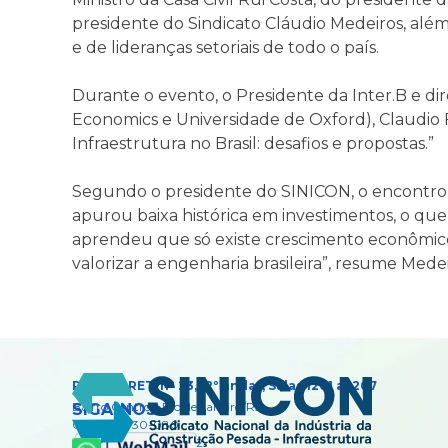
presidente do Sindicato Cláudio Medeiros, além 
e de lideranças setoriais de todo o país.
Durante o evento, o Presidente da Inter.B e di
Economics e Universidade de Oxford), Claudio F
Infraestrutura no Brasil: desafios e propostas.”
Segundo o presidente do SINICON, o encontro
apurou baixa histórica em investimentos, o que
aprendeu que só existe crescimento econômico 
valorizar a engenharia brasileira”, resume Medei
Rua DEBRET, nº 23, 12º andar, Salas 1201 a 1207
Bairro Centro -
Rio de Janeiro/RJ
SIGA-NOS:
CEP: 20.030-080
Telefone: (21) 2210-1322