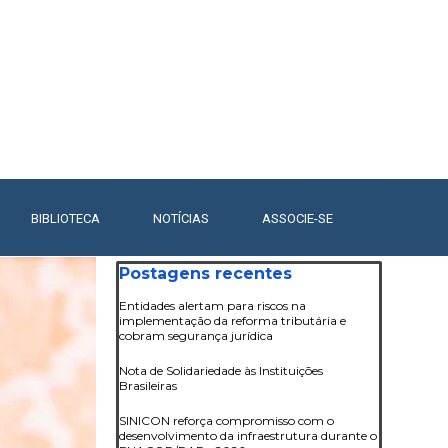
BIBLIOTECA
▼
NOTÍCIAS
▼
ASSOCIE-SE
Pular bloco Postagens recentes
Postagens recentes
Entidades alertam para riscos na
implementação da reforma tributária e
cobram segurança jurídica
Nota de Solidariedade às Instituições
Brasileiras
SINICON reforça compromisso com o
desenvolvimento da infraestrutura durante o