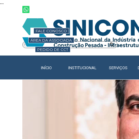
...
Ir para o conteúdo
FALE CONOSCO
ÁREA DA ASSOCIADA
PEDIDO DE CCT
INÍCIO
INSTITUCIONAL
SERVIÇOS
▼