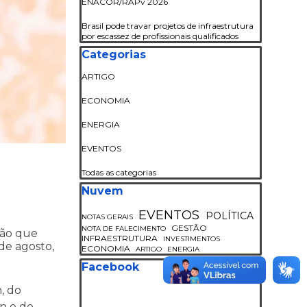
ENACOR/RAPv 2026
Brasil pode travar projetos de infraestrutura
por escassez de profissionais qualificados
Pular bloco Categorias
Categorias
ARTIGO
ECONOMIA
ENERGIA
EVENTOS
Todas as categorias
Pular bloco Nuvem
Nuvem
EVENTOS
POLÍTICA
NOTAS GERAIS
GESTÃO
NOTA DE FALECIMENTO
ção que
INFRAESTRUTURA
INVESTIMENTOS
de agosto,
ECONOMIA
ARTIGO
ENERGIA
Pular bloco Facebook
Facebook
, do
an e do