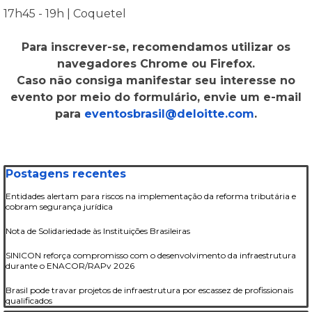
17h45 - 19h | Coquetel
Para inscrever-se, recomendamos utilizar os
navegadores Chrome ou Firefox.
Caso não consiga manifestar seu interesse no
evento por meio do formulário, envie um e-mail
para
eventosbrasil@deloitte.com
.
Pular bloco Postagens recentes
Postagens recentes
Entidades alertam para riscos na implementação da reforma tributária e
cobram segurança jurídica
Nota de Solidariedade às Instituições Brasileiras
SINICON reforça compromisso com o desenvolvimento da infraestrutura
durante o ENACOR/RAPv 2026
Brasil pode travar projetos de infraestrutura por escassez de profissionais
qualificados