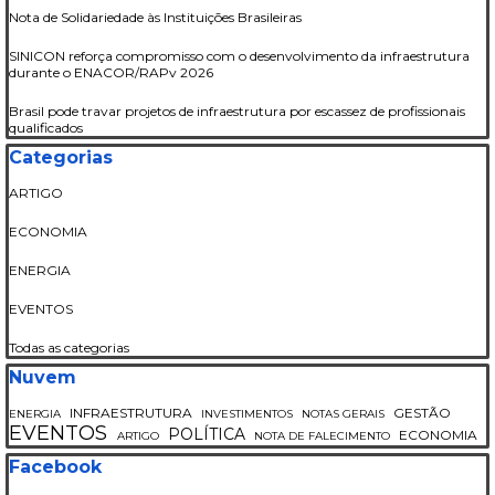
Nota de Solidariedade às Instituições Brasileiras
SINICON reforça compromisso com o desenvolvimento da infraestrutura
durante o ENACOR/RAPv 2026
Brasil pode travar projetos de infraestrutura por escassez de profissionais
qualificados
Pular bloco Categorias
Categorias
ARTIGO
ECONOMIA
ENERGIA
EVENTOS
Todas as categorias
Pular bloco Nuvem
Nuvem
INFRAESTRUTURA
GESTÃO
ENERGIA
INVESTIMENTOS
NOTAS GERAIS
EVENTOS
POLÍTICA
ECONOMIA
ARTIGO
NOTA DE FALECIMENTO
Pular bloco Facebook
Facebook