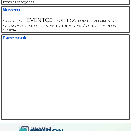
Todas as categorias
Pular bloco Nuvem
Nuvem
EVENTOS
POLÍTICA
NOTAS GERAIS
NOTA DE FALECIMENTO
ECONOMIA
INFRAESTRUTURA
GESTÃO
ARTIGO
INVESTIMENTOS
ENERGIA
Pular bloco Facebook
Facebook