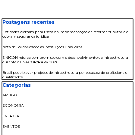
Pular bloco Postagens recentes
Postagens recentes
Entidades alertam para riscos na implementação da reforma tributária e
cobram segurança jurídica
Nota de Solidariedade às Instituições Brasileiras
SINICON reforça compromisso com o desenvolvimento da infraestrutura
durante o ENACOR/RAPv 2026
Brasil pode travar projetos de infraestrutura por escassez de profissionais
qualificados
Pular bloco Categorias
Categorias
ARTIGO
ECONOMIA
ENERGIA
EVENTOS