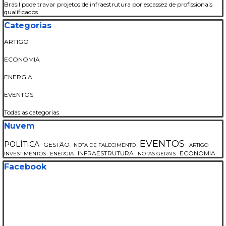
Brasil pode travar projetos de infraestrutura por escassez de profissionais
qualificados
Pular bloco Categorias
Categorias
ARTIGO
ECONOMIA
ENERGIA
EVENTOS
Todas as categorias
Pular bloco Nuvem
Nuvem
EVENTOS
POLÍTICA
GESTÃO
NOTA DE FALECIMENTO
ARTIGO
INFRAESTRUTURA
ECONOMIA
INVESTIMENTOS
ENERGIA
NOTAS GERAIS
Pular bloco Facebook
Facebook