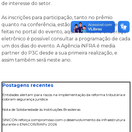
de interesse do setor.
As inscrições para participação, tanto no prêmio
quanto na conferência, estão abertas e podem ser
feitas no portal do evento, aqui. No mesmo endereço
eletrônico é possível consultar a programação de cada
um dos dias do evento. A Agência iNFRA é media
partner do P3C desde a sua primeira realização, e
assim também será neste ano.
Pular bloco Postagens recentes
Postagens recentes
Entidades alertam para riscos na implementação da reforma tributária e
cobram segurança jurídica
Nota de Solidariedade às Instituições Brasileiras
SINICON reforça compromisso com o desenvolvimento da infraestrutura
durante o ENACOR/RAPv 2026