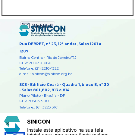
Rua DEBRET, nº 23, 12º andar, Salas 1201 a
1207
Bairro Centro -
Rio de Janeiro/RJ
CEP: 20.030-080
Telefone: (21) 2210-1322
e-mail: sinicon@sinicon.org.br
SCS - Edifício Ceará - Quadra 1, bloco E, nº 30
- Salas 801 ,802, 813 e 814
Plano Piloto - Brasília - DF
CEP 70303-900
Telefone.: (61) 3223 3161
e-mail:
brasilia@sinicon.org.br
SINICON
X
Instale este aplicativo na sua tela
inicial para uma experiência melhor