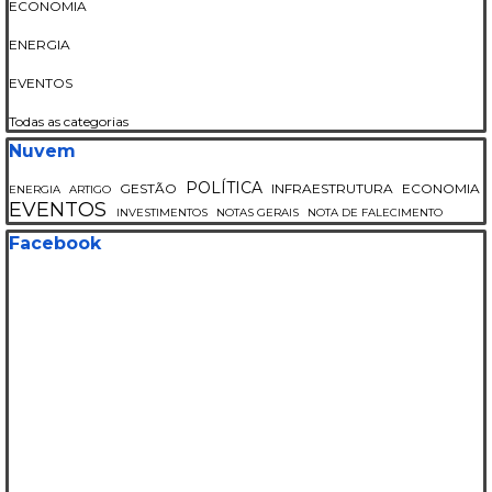
ECONOMIA
ENERGIA
EVENTOS
Todas as categorias
Pular bloco Nuvem
Nuvem
POLÍTICA
GESTÃO
INFRAESTRUTURA
ECONOMIA
ENERGIA
ARTIGO
EVENTOS
INVESTIMENTOS
NOTAS GERAIS
NOTA DE FALECIMENTO
Pular bloco Facebook
Facebook