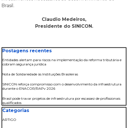
Brasil.
Claudio Medeiros,
Presidente do SINICON.
Pular bloco Postagens recentes
Postagens recentes
Entidades alertam para riscos na implementação da reforma tributária e
cobram segurança jurídica
Nota de Solidariedade às Instituições Brasileiras
SINICON reforça compromisso com o desenvolvimento da infraestrutura
durante o ENACOR/RAPv 2026
Brasil pode travar projetos de infraestrutura por escassez de profissionais
qualificados
Pular bloco Categorias
Categorias
ARTIGO